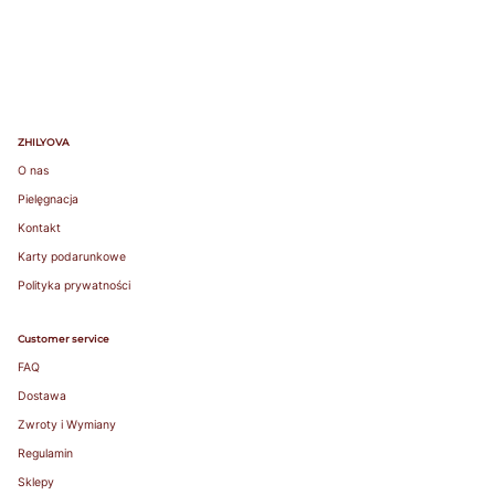
favorite
lightly lined or
non-padded
bra. / Załóż
swój ulubiony
biustonosz z
lekką
ZHILYOVA
podszewką
O nas
lub bez
Pielęgnacja
fiszbin.
Kontakt
Grab a tape
measure and
Karty podarunkowe
wrap snugly
Polityka prywatności
around rib
cage right
under bust.
Customer service
Make sure to
FAQ
measure level
Dostawa
around your
body. / Chwyć
Zwroty i Wymiany
taśmę
Regulamin
mierniczą i
Sklepy
owiń ciasno