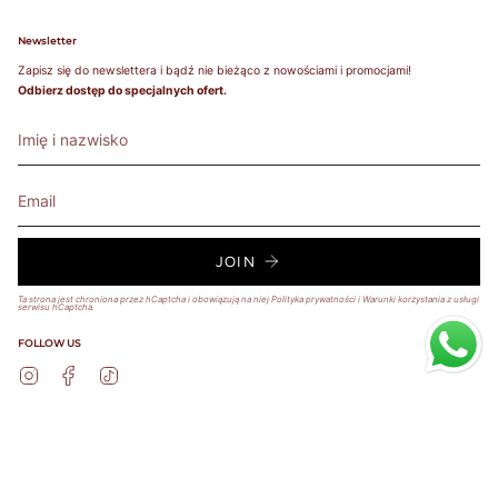
wokół klatki
piersiowej tuż
Newsletter
pod biustem.
Zapisz się do newslettera i bądź nie bieżąco z nowościami i promocjami!
Pamiętaj, aby
Odbierz dostęp do specjalnych ofert.
również
zmierzyć
obwód wokół
ciała / pod
biustem.
Round your
measurement
to the nearest
JOIN
whole number.
This will be
Ta strona jest chroniona przez hCaptcha i obowiązują na niej
Polityka prywatności
i
Warunki korzystania z usługi
serwisu hCaptcha.
your band
measurement.
FOLLOW US
/ Zaokrąglij
Instagram
Facebook
TikTok
swój pomiar
do najbliższej
liczby
całkowitej. To
Język
Waluta
będzie Twój
POLSKI
POLSKA (PLN ZŁ)
pomiar.