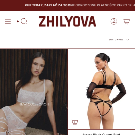
KUP TERAZ, ZAPŁAĆ ZA 30 DNI:
ODROCZONE PŁATNOŚCI: PAYPO ' KLARNA
SIZE
GUIDE
Szukaj
Konto
BRAS
PANTIES
Sortowane
SORTOWANE
CALCULATE
YOUR BRA
SIZE
CM
NEW COLLECTION
COUNTRY
Aurora Black Ouvert Brief