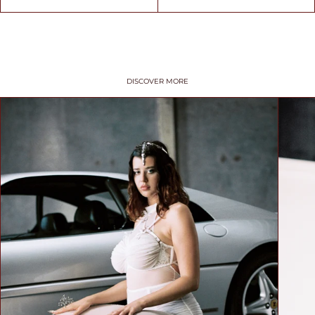
SIZE
TIPS /
DISCOVER MORE
WSKAZÓWKI
BUST SIZE /
ROZMIAR W
BIUŚCIE
Take a loose
measurement over
the fullest part of
your bust. Dokonaj
pomiaru w
najszerszym miejscu
biustu.
UNDER BUST
SIZE /
ROZMIAR POD