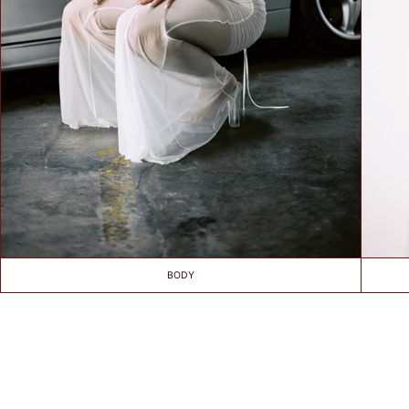
BIUSTEM
Take a snug
measurement around
your rib cage directly
under your bust and
parallel to the
ground. Dokonaj
dokładnego pomiaru
wokół klatki
piersiowej
bezpośrednio pod
biustem i równolegle
do podłoża.
BODY
HOW TO
MEASURE? /
JAK
ZMIERZYĆ?
Put on your