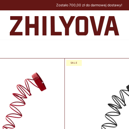
Zostało
700,00 zł
do darmowej dostawy!
SALE