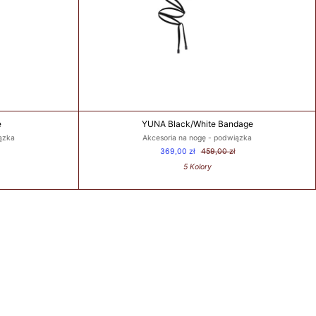
e
YUNA Black/White Bandage
ązka
Akcesoria na nogę - podwiązka
369,00 zł
459,00 zł
5 Kolory