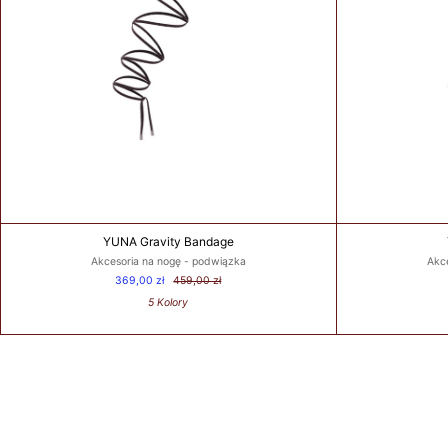
loose
measurement
over
the
fullest
part
of
your
bust.
Dokonaj
pomiaru
w
najszerszym
YUNA Gravity Bandage
miejscu
Akcesoria na nogę - podwiązka
Akc
biustu.
369,00 zł
459,00 zł
5 Kolory
UNDER
BUST
SIZE
/
ROZMIAR
POD