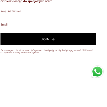
Odbierz dostęp do specjalnych ofert.
JOIN
Ta strona jest chroniona przez hCaptcha i obowiązują na niej
Polityka prywatności
i
Warunki
korzystania z usługi
serwisu hCaptcha.