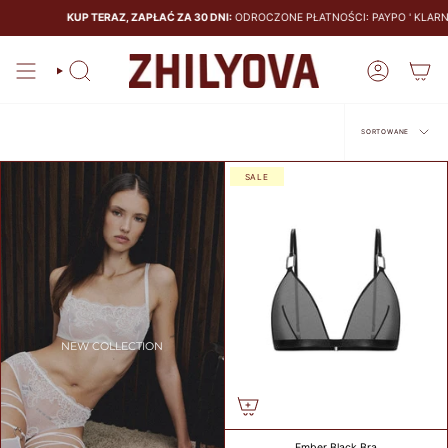
KUP TERAZ, ZAPŁAĆ ZA 30 DNI:
ODROCZONE PŁATNOŚCI: PAYPO ' KLARNA
SIZE
GUIDE
Szukaj
Konto
BRAS
PANTIES
Sortowane
SORTOWANE
SALE
CALCULATE
YOUR BRA
SIZE
CM
NEW COLLECTION
COUNTRY
Ember Black Bra