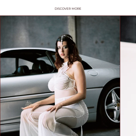
BIUSTEM
DISCOVER MORE
Take a snug
measurement around
your rib cage directly
under your bust and
parallel to the
ground. Dokonaj
dokładnego pomiaru
wokół klatki
piersiowej
bezpośrednio pod
biustem i równolegle
do podłoża.
HOW TO
MEASURE? /
JAK
ZMIERZYĆ?
Put on your