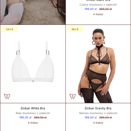
Czarny biustonosz z siateczki
199,00 zł
369,00 zł
4 Kolory
WHAT IS
YOUR
BUST
SALE
SALE
SIZE?
WHAT IS
YOUR
UNDER
BUST
SIZE?
Ember White Bra
Ember Gravity Bra
Biały biustonosz z siateczki
Beżowy biustonosz z siateczki
199,00 zł
369,00 zł
199,00 zł
369,00 zł
GET
4 Kolory
4 Kolory
MY