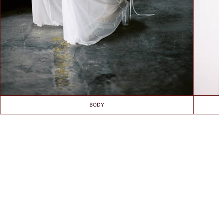
favorite
lightly lined or
non-padded
bra. / Załóż
swój ulubiony
biustonosz z
lekką
podszewką
lub bez
fiszbin.
Grab a tape
BODY
measure and
wrap snugly
around rib
cage right
under bust.
Make sure to
measure level
around your
body. / Chwyć
taśmę
mierniczą i
owiń ciasno