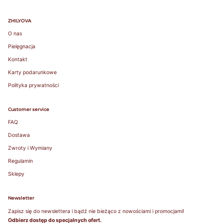
wokół klatki
piersiowej tuż
ZHILYOVA
pod biustem.
Pamiętaj, aby
O nas
również
Pielęgnacja
zmierzyć
Kontakt
obwód wokół
ciała / pod
Karty podarunkowe
biustem.
Polityka prywatności
Round your
measurement
Customer service
to the nearest
whole number.
FAQ
This will be
Dostawa
your band
Zwroty i Wymiany
measurement.
/ Zaokrąglij
Regulamin
swój pomiar
Sklepy
do najbliższej
liczby
całkowitej. To
Newsletter
będzie Twój
Zapisz się do newslettera i bądź nie bieżąco z nowościami i promocjami!
pomiar.
Odbierz dostęp do specjalnych ofert.