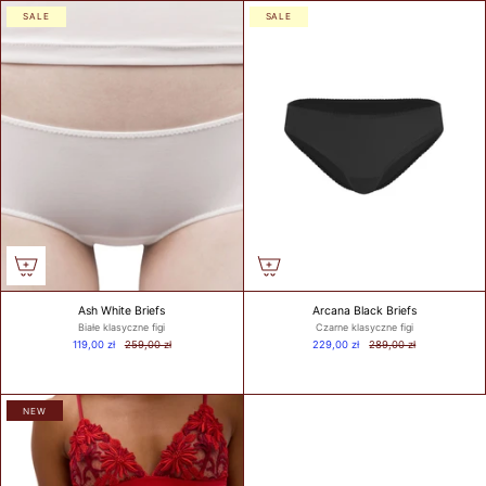
SIZE
SALE
SALE
TIPS /
WSKAZÓWKI
BUST SIZE /
ROZMIAR W
BIUŚCIE
Take a loose
measurement over
Ash White Briefs
Arcana Black Briefs
the fullest part of
Białe klasyczne figi
Czarne klasyczne figi
your bust. Dokonaj
119,00 zł
259,00 zł
229,00 zł
289,00 zł
pomiaru w
najszerszym miejscu
biustu.
NEW
UNDER BUST
SIZE /
ROZMIAR POD