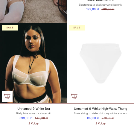
Biustonosz z ekskluzywnej koronki
199,00 zł
569,00 zł
WHAT IS
YOUR
SALE
SALE
BUST
SIZE?
WHAT IS
YOUR
UNDER
BUST
SIZE?
Unnamed 9 White Bra
Unnamed 9 White High-Waist Thong
Biały biustonosz z siateczki
Białe stringi z siateczki z wysokim stanem
399,00 zł
549,00 zł
199,00 zł
279,00 zł
5 Kolory
5 Kolory
GET
MY