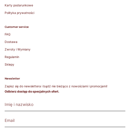
Select your
Karty podarunkowe
country and
Polityka prywatności
check the
results in
charts. Jeśli
Customer service
masz pytania,
FAQ
bądź
Dostawa
potrzebujesz
pomocy -
Zwroty i Wymiany
napisz do nas!
Regulamin
Sklepy
Newsletter
Zapisz się do newslettera i bądź nie bieżąco z nowościami i promocjami!
Under 
Our 
Odbierz dostęp do specjalnych ofert.
Bust
EU
USA
FR
JP
UK
Bust
Sizes
75-
78
79-
70A
82
70B
68-72
70
32
85
70
32
83-
70C
86
70D
87-