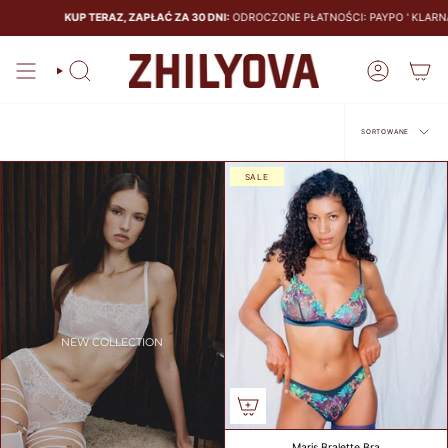
KUP TERAZ, ZAPŁAĆ ZA 30 DNI:
ODROCZONE PŁATNOŚCI: PAYPO ' KLARNA
SIZE
GUIDE
Szukaj
Konto
BRAS
PANTIES
Sortowane
SORTOWANE
SALE
CALCULATE
YOUR BRA
SIZE
CM
NEW COLLECTION
COUNTRY
Maris Bralette Bra