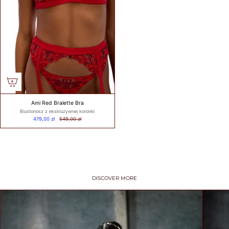
BIUSTEM
Take a snug
measurement around
your rib cage directly
under your bust and
parallel to the
ground. Dokonaj
dokładnego pomiaru
wokół klatki
Ami Red Bralette Bra
piersiowej
Biustonosz z ekskluzywnej koronki
bezpośrednio pod
479,00 zł
549,00 zł
biustem i równolegle
do podłoża.
HOW TO
DISCOVER MORE
MEASURE? /
JAK
ZMIERZYĆ?
Put on your