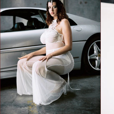
favorite
lightly lined or
non-padded
bra. / Załóż
swój ulubiony
biustonosz z
lekką
podszewką
lub bez
fiszbin.
Grab a tape
measure and
wrap snugly
around rib
cage right
under bust.
Make sure to
measure level
around your
body. / Chwyć
taśmę
mierniczą i
owiń ciasno