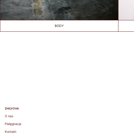
wokół klatki
piersiowej tuż
pod biustem.
Pamiętaj, aby
również
BODY
zmierzyć
obwód wokół
ciała / pod
biustem.
Round your
measurement
to the nearest
whole number.
This will be
your band
measurement.
/ Zaokrąglij
swój pomiar
do najbliższej
ZHILYOVA
liczby
O nas
całkowitej. To
Pielęgnacja
będzie Twój
pomiar.
Kontakt