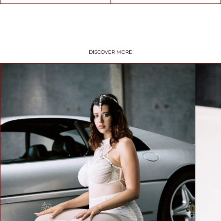
SIZE
TIPS /
DISCOVER MORE
WSKAZÓWKI
BUST SIZE /
ROZMIAR W
BIUŚCIE
Take a loose
measurement over
the fullest part of
your bust. Dokonaj
pomiaru w
najszerszym miejscu
biustu.
UNDER BUST
SIZE /
ROZMIAR POD