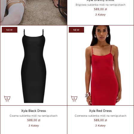
Brązowa sukienka midi na ramiączkach
589,00 zł
3 Kolory
WHAT IS
YOUR
BUST
NEW
NEW
SIZE?
WHAT IS
YOUR
UNDER
BUST
SIZE?
Xyla Black Dress
Xyla Red Dress
Czarna sukienka midi na ramiączkach
Czerwona sukienka midi na ramiączkach
589,00 zł
589,00 zł
GET
3 Kolory
3 Kolory
MY