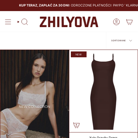
KUP TERAZ, ZAPŁAĆ ZA 30 DNI:
ODROCZONE PŁATNOŚCI: PAYPO ' KLARNA
SIZE
GUIDE
Szukaj
Konto
BRAS
PANTIES
Sortowane
SORTOWANE
NEW
CALCULATE
YOUR BRA
SIZE
CM
NEW COLLECTION
COUNTRY
Xyla Gravity Dress