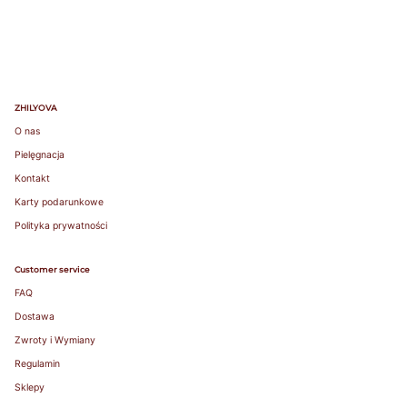
favorite
lightly lined or
non-padded
bra. / Załóż
swój ulubiony
biustonosz z
ZHILYOVA
lekką
O nas
podszewką
lub bez
Pielęgnacja
fiszbin.
Kontakt
Grab a tape
Karty podarunkowe
measure and
wrap snugly
Polityka prywatności
around rib
cage right
Customer service
under bust.
FAQ
Make sure to
measure level
Dostawa
around your
Zwroty i Wymiany
body. / Chwyć
taśmę
Regulamin
mierniczą i
Sklepy
owiń ciasno