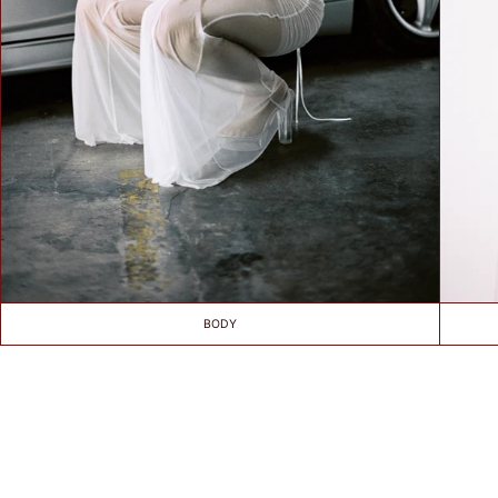
BIUSTEM
Take a snug
measurement around
your rib cage directly
under your bust and
parallel to the
ground. Dokonaj
dokładnego pomiaru
wokół klatki
piersiowej
bezpośrednio pod
biustem i równolegle
do podłoża.
BODY
HOW TO
MEASURE? /
JAK
ZMIERZYĆ?
Put on your