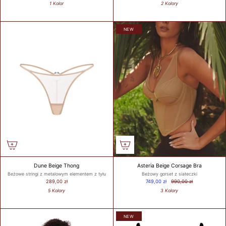
1 Kolor
2 Kolory
NEW
Dune Beige Thong
Asteria Beige Corsage Bra
Beżowe stringi z metalowym elementem z tyłu
Beżowy gorset z siateczki
289,00 zł
749,00 zł
990,00 zł
5 Kolory
3 Kolory
NEW