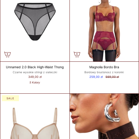
BIUSTEM
Take a snug
measurement around
your rib cage directly
under your bust and
parallel to the
ground. Dokonaj
dokładnego pomiaru
wokół klatki
piersiowej
Unnamed 2.0 Black High-Waist Thong
Magnolia Bordo Bra
bezpośrednio pod
Czarne wysokie stringi z siateczki
Bordowy biustonosz z koronki
biustem i równolegle
349,00 zł
259,00 zł
569,00 zł
do podłoża.
5 Kolory
SALE
HOW TO
MEASURE? /
JAK
ZMIERZYĆ?
Put on your