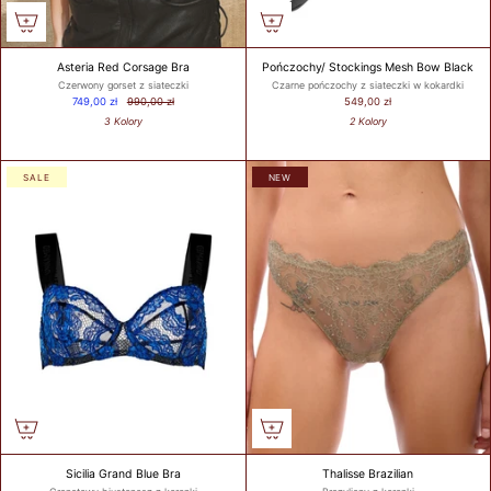
Asteria Red Corsage Bra
Pończochy/ Stockings Mesh Bow Black
Czerwony gorset z siateczki
Czarne pończochy z siateczki w kokardki
749,00 zł
990,00 zł
549,00 zł
3 Kolory
2 Kolory
SALE
NEW
Sicilia Grand Blue Bra
Thalisse Brazilian