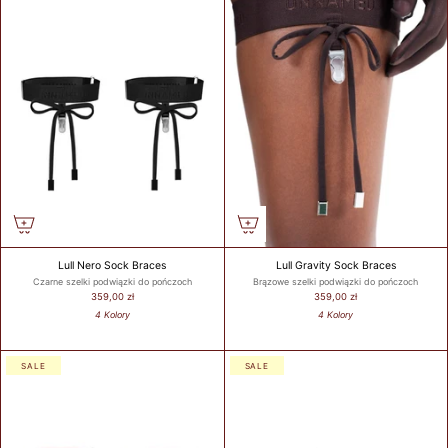
Lull Nero Sock Braces
Lull Gravity Sock Braces
Czarne szelki podwiązki do pończoch
Brązowe szelki podwiązki do pończoch
359,00 zł
359,00 zł
4 Kolory
4 Kolory
SALE
SALE