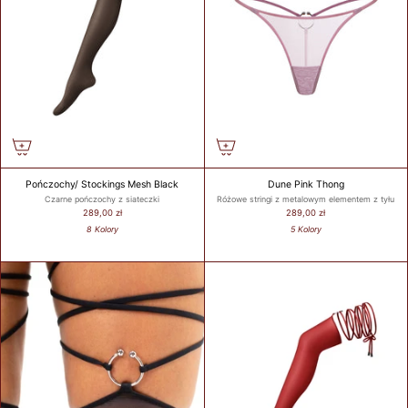
103
85A
104-
85B
107
85C
83-87
85
38
100
85
38
108-
85D
111
85E
112-
85F
115
116-
119
Pończochy/ Stockings Mesh Black
Dune Pink Thong
Czarne pończochy z siateczki
Różowe stringi z metalowym elementem z tyłu
289,00 zł
289,00 zł
8 Kolory
5 Kolory