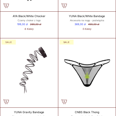
wokół klatki
piersiowej tuż
pod biustem.
AYA Black/White Chocker
YUNA Black/White Bandage
Pamiętaj, aby
Czarny choker z logo
Akcesoria na nogę - podwiązka
również
199,00 zł
269,00 zł
369,00 zł
459,00 zł
zmierzyć
6 Kolory
5 Kolory
obwód wokół
ciała / pod
biustem.
SALE
SALE
Round your
measurement
to the nearest
whole number.
This will be
your band
measurement.
/ Zaokrąglij
swój pomiar
do najbliższej
liczby
całkowitej. To
będzie Twój
YUNA Gravity Bandage
CNBS Black Thong
pomiar.