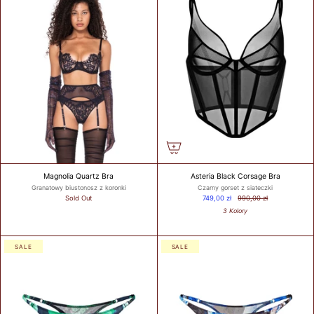
Magnolia Quartz Bra
Asteria Black Corsage Bra
Granatowy biustonosz z koronki
Czarny gorset z siateczki
Sold Out
749,00 zł
990,00 zł
3 Kolory
SALE
SALE