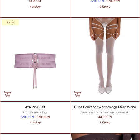
Sold Out
229,00 zł
379,00 zł
4 Kolory
4 Kolory
SALE
AYA Pink Belt
Dune Pończochy/ Stockings Mesh White
Różowy pas z logo
Białe pończochy bandage z siateczki
229,00 zł
379,00 zł
449,00 zł
4 Kolory
3 Kolory