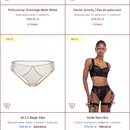
Pończochy/ Stockings Mesh White
Garter Gravity | Pas do pończoch
Białe pończochy z siateczki
Brązowy pas do pończoch z siateczki
289,00 zł
329,00 zł
8 Kolory
5 Kolory
SALE
SALE
Jill 2.0 Beige Slips
Sicilia Nero Bra
Beżowe pełne majtki z koronki i siateczki
Czarny biustonosz półgorset z koronki
149,00 zł
329,00 zł
379,00 zł
749,00 zł