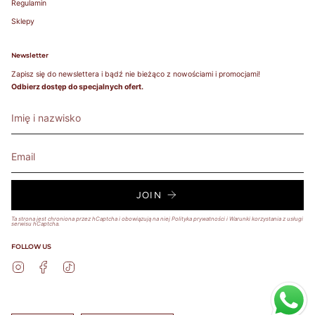
Regulamin
Sklepy
Newsletter
Zapisz się do newslettera i bądź nie bieżąco z nowościami i promocjami!
Odbierz dostęp do specjalnych ofert.
JOIN
Ta strona jest chroniona przez hCaptcha i obowiązują na niej
Polityka prywatności
i
Warunki korzystania z usługi
serwisu hCaptcha.
FOLLOW US
Instagram
Facebook
TikTok
Język
Waluta