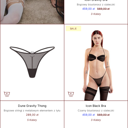
Brązowy biustonosz z siateczki
459,00 zł
569,00 zł
3 Kolory
WHAT IS
YOUR
BUST
SALE
SIZE?
WHAT IS
YOUR
UNDER
BUST
SIZE?
Dune Gravity Thong
Icon Black Bra
Brązowe stringi z metalowym elementem z tyłu
Czarny biustonosz z siateczki
289,00 zł
459,00 zł
569,00 zł
GET
5 Kolory
3 Kolory
MY