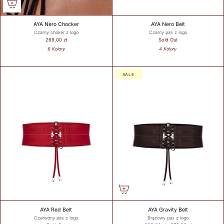
AYA Nero Chocker
AYA Nero Belt
Czarny choker z logo
Czarny pas z logo
269,00 zł
Sold Out
6 Kolory
4 Kolory
SALE
AYA Red Belt
AYA Gravity Belt
Czerwony pas z logo
Brązowy pas z logo