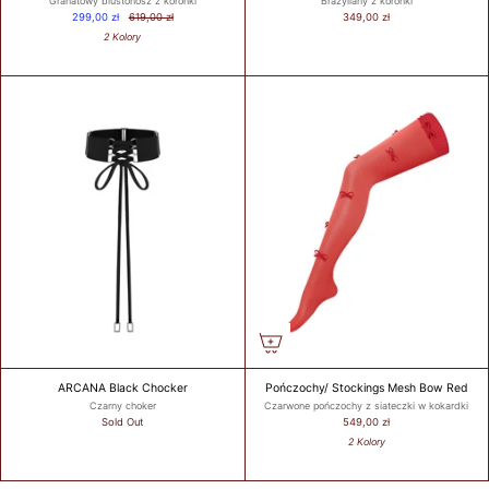
Granatowy biustonosz z koronki
Brazyliany z koronki
299,00 zł
619,00 zł
349,00 zł
2 Kolory
ARCANA Black Chocker
Pończochy/ Stockings Mesh Bow Red
Czarny choker
Czarwone pończochy z siateczki w kokardki
Sold Out
549,00 zł
2 Kolory