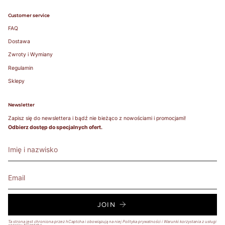
Customer service
FAQ
Dostawa
Zwroty i Wymiany
Regulamin
Sklepy
Newsletter
Zapisz się do newslettera i bądź nie bieżąco z nowościami i promocjami!
Odbierz dostęp do specjalnych ofert.
JOIN
Ta strona jest chroniona przez hCaptcha i obowiązują na niej
Polityka prywatności
i
Warunki korzystania z usługi