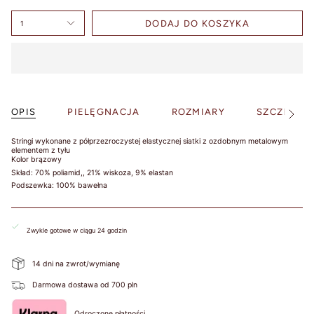
wokół klatki
piersiowej tuż
DODAJ DO KOSZYKA
1
pod biustem.
Pamiętaj, aby
również
zmierzyć
obwód wokół
ciała / pod
OPIS
PIELĘGNACJA
ROZMIARY
SZCZEGÓŁ
biustem.
Zobacz
więcej
Round your
Stringi wykonane z półprzezroczystej elastycznej siatki z ozdobnym metalowym
measurement
elementem z tyłu
to the nearest
Kolor brązowy
whole number.
Skład: 70% poliamid,, 21% wiskoza, 9% elastan
This will be
Podszewka: 100% bawełna
your band
measurement.
/ Zaokrąglij
Zwykle gotowe w ciągu 24 godzin
swój pomiar
do najbliższej
14 dni na zwrot/wymianę
liczby
całkowitej. To
Darmowa dostawa od 700 pln
będzie Twój
pomiar.
Odroczone płatności