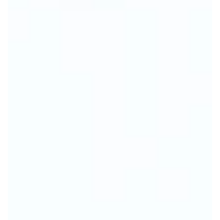
103
85A
104-
85B
107
85C
83-87
85
38
100
85
38
108-
85D
111
85E
112-
85F
115
116-
119