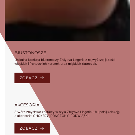
BIUSTONOSZE
Unikalna kolekcja biustonoszy Zhilyova Lingerie z najwyższej jakości
włoskich i francuskich koronek oraz miękkich siateczek.
ZOBACZ
AKCESORIA
Stwórz zmysłowe zestawy w stylu Zhilyova Lingerie! Uzupełnij kolekcję
o akcesoria: CHOKERY, POŃCZOHY, PODWIĄZKI
ZOBACZ