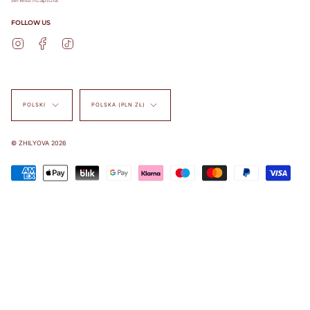
serwisu hCaptcha.
FOLLOW US
Instagram
Facebook
TikTok
Język
Waluta
POLSKI
POLSKA (PLN ZŁ)
© ZHILYOVA 2026