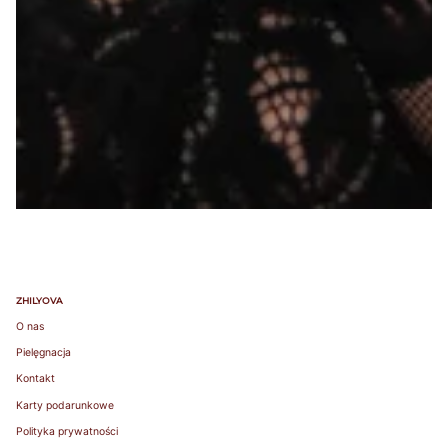
ZHILYOVA
O nas
Pielęgnacja
Kontakt
Karty podarunkowe
Polityka prywatności