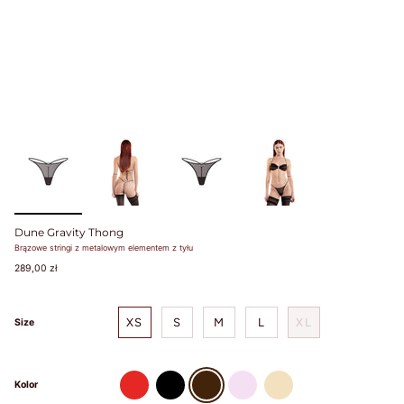
favorite
lightly lined or
non-padded
bra. / Załóż
swój ulubiony
biustonosz z
lekką
podszewką
lub bez
fiszbin.
Grab a tape
measure and
wrap snugly
Dune Gravity Thong
around rib
Brązowe stringi z metalowym elementem z tyłu
cage right
289,00 zł
under bust.
Make sure to
measure level
XS
S
M
L
XL
Size
around your
body. / Chwyć
taśmę
czerwony
czarny
brazowy
rozowy
bezowy
mierniczą i
Kolor
owiń ciasno