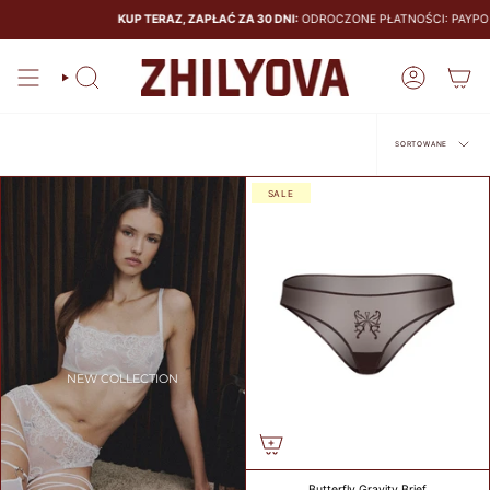
KUP TERAZ, ZAPŁAĆ ZA 30 DNI:
ODROCZONE PŁATNOŚCI: PAYPO ' KL
SIZE
GUIDE
Szukaj
Konto
BRAS
PANTIES
Sortowane
SORTOWANE
SALE
CALCULATE
YOUR BRA
SIZE
CM
NEW COLLECTION
COUNTRY
Butterfly Gravity Brief