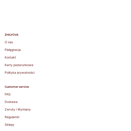
favorite
lightly lined or
non-padded
bra. / Załóż
swój ulubiony
biustonosz z
ZHILYOVA
lekką
O nas
podszewką
lub bez
Pielęgnacja
fiszbin.
Kontakt
Grab a tape
Karty podarunkowe
measure and
wrap snugly
Polityka prywatności
around rib
cage right
Customer service
under bust.
FAQ
Make sure to
measure level
Dostawa
around your
Zwroty i Wymiany
body. / Chwyć
taśmę
Regulamin
mierniczą i
Sklepy
owiń ciasno