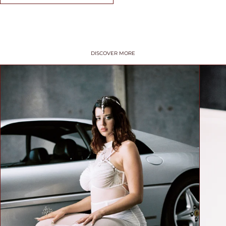
SIZE
TIPS /
DISCOVER MORE
WSKAZÓWKI
BUST SIZE /
ROZMIAR W
BIUŚCIE
Take a loose
measurement over
the fullest part of
your bust. Dokonaj
pomiaru w
najszerszym miejscu
biustu.
UNDER BUST
SIZE /
ROZMIAR POD