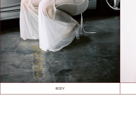
BIUSTEM
Take a snug
measurement around
your rib cage directly
under your bust and
parallel to the
ground. Dokonaj
dokładnego pomiaru
wokół klatki
piersiowej
bezpośrednio pod
biustem i równolegle
do podłoża.
BODY
HOW TO
MEASURE? /
JAK
ZMIERZYĆ?
Put on your