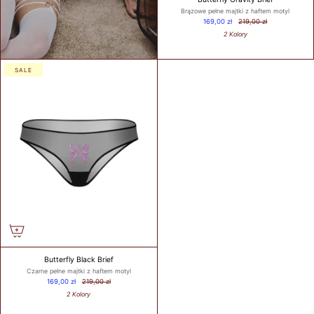
Brązowe pełne majtki z haftem motyl
169,00 zł
219,00 zł
2 Kolory
WHAT IS
YOUR
BUST
SALE
SIZE?
WHAT IS
YOUR
UNDER
BUST
SIZE?
Butterfly Black Brief
Czarne pełne majtki z haftem motyl
169,00 zł
219,00 zł
GET
2 Kolory
MY