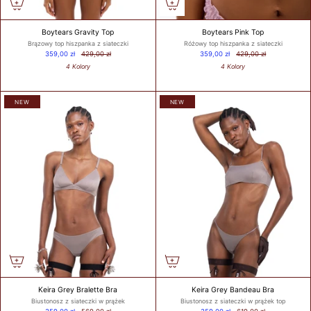
wokół klatki
piersiowej tuż
Boytears Gravity Top
pod biustem.
Boytears Pink Top
Brązowy top hiszpanka z siateczki
Różowy top hiszpanka z siateczki
Pamiętaj, aby
359,00 zł
429,00 zł
359,00 zł
429,00 zł
również
4 Kolory
4 Kolory
zmierzyć
obwód wokół
ciała / pod
NEW
NEW
biustem.
Round your
measurement
to the nearest
whole number.
This will be
your band
measurement.
/ Zaokrąglij
swój pomiar
do najbliższej
liczby
całkowitej. To
będzie Twój
Keira Grey Bralette Bra
Keira Grey Bandeau Bra
Biustonosz z siateczki w prążek
Biustonosz z siateczki w prążek top
pomiar.