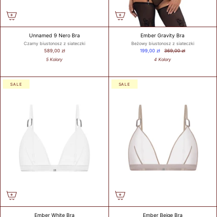
Unnamed 9 Nero Bra
Ember Gravity Bra
Czarny biustonosz z siateczki
Beżowy biustonosz z siateczki
589,00 zł
199,00 zł
369,00 zł
5 Kolory
4 Kolory
SALE
SALE
Ember White Bra
Ember Beige Bra