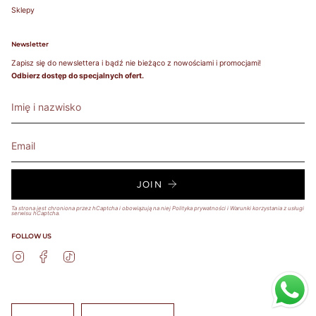
Sklepy
Newsletter
Zapisz się do newslettera i bądź nie bieżąco z nowościami i promocjami!
Odbierz dostęp do specjalnych ofert.
JOIN
Ta strona jest chroniona przez hCaptcha i obowiązują na niej
Polityka prywatności
i
Warunki korzystania z usługi
serwisu hCaptcha.
FOLLOW US
Instagram
Facebook
TikTok
Język
Waluta