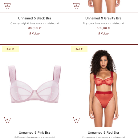
Unnamed 5 Black Bra
Unnamed 9 Gravity Bra
Czarny miękki biustonosz z siateczki
Brązowy biustonosz z siateczki
389,00 zł
589,00 zł
5 Kolory
5 Kolory
SALE
SALE
Unnamed 9 Pink Bra
Unnamed 9 Red Bra
Różowy biustonosz z siateczki
Czerwony biustonosz z siateczki