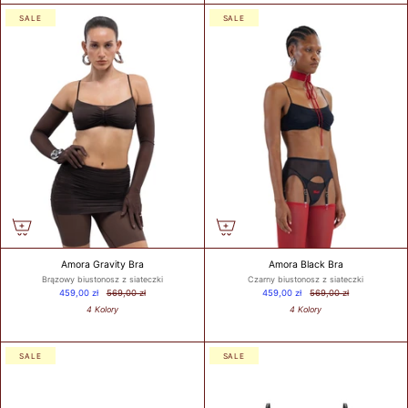
SALE
SALE
Amora Gravity Bra
Amora Black Bra
Brązowy biustonosz z siateczki
Czarny biustonosz z siateczki
459,00 zł
569,00 zł
459,00 zł
569,00 zł
4 Kolory
4 Kolory
SALE
SALE