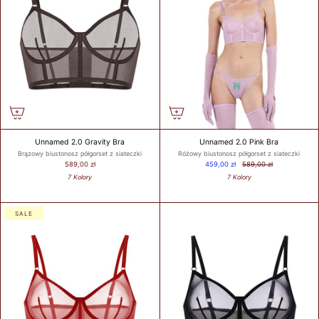
Unnamed 2.0 Gravity Bra
Unnamed 2.0 Pink Bra
Brązowy biustonosz półgorset z siateczki
Różowy biustonosz półgorset z siateczki
589,00 zł
459,00 zł
589,00 zł
7 Kolory
7 Kolory
SALE