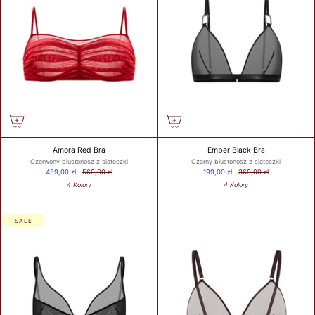
Amora Red Bra
Ember Black Bra
Czerwony biustonosz z siateczki
Czarny biustonosz z siateczki
459,00 zł
569,00 zł
199,00 zł
369,00 zł
4 Kolory
4 Kolory
SALE