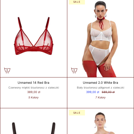
SALE
Unnamed 14 Red Bra
Unnamed 2.0 White Bra
Czerwony miękki biustonosz z siateczki
Biały biustonosz półgorset z siateczki
389,00 zł
399,00 zł
589,00 zł
5 Kolory
7 Kolory
SALE