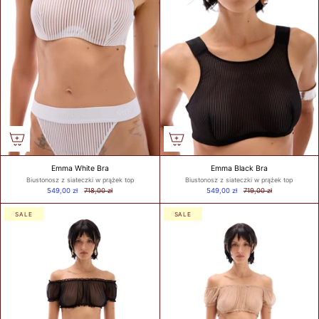
BIUSTEM
Take a snug
measurement around
your rib cage directly
under your bust and
parallel to the
ground. Dokonaj
dokładnego pomiaru
wokół klatki
piersiowej
bezpośrednio pod
Emma White Bra
Emma Black Bra
biustem i równolegle
Biustonosz z siateczki w prążek top
Biustonosz z siateczki w prążek top
do podłoża.
549,00 zł
718,00 zł
549,00 zł
719,00 zł
SALE
SALE
HOW TO
MEASURE? /
JAK
ZMIERZYĆ?
Put on your