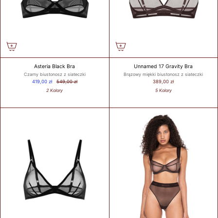
Asteria Black Bra
Unnamed 17 Gravity Bra
Czarny biustonosz z siateczki
Brązowy miękki biustonosz z siateczki
419,00 zł
549,00 zł
389,00 zł
2 Kolory
5 Kolory