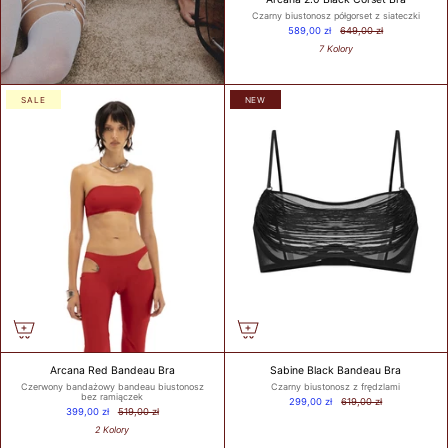
Czarny biustonosz półgorset z siateczki
589,00 zł
649,00 zł
7 Kolory
WHAT IS
YOUR
BUST
SALE
NEW
SIZE?
WHAT IS
YOUR
UNDER
BUST
SIZE?
Arcana Red Bandeau Bra
Sabine Black Bandeau Bra
Czerwony bandażowy bandeau biustonosz
Czarny biustonosz z frędzlami
bez ramiączek
299,00 zł
619,00 zł
399,00 zł
519,00 zł
GET
2 Kolory
MY