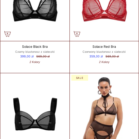
103
85A
104-
85B
107
85C
83-87
85
38
100
85
38
108-
85D
111
85E
112-
85F
115
116-
119
Solace Black Bra
Solace Red Bra
Czarny biustonosz z siateczki
Czerwony biustonosz z siateczki
399,00 zł
569,00 zł
359,00 zł
569,00 zł
2 Kolory
2 Kolory
SALE