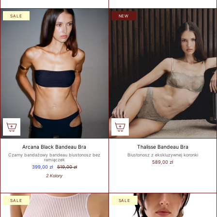
SIZE
SALE
NEW
TIPS /
WSKAZÓWKI
BUST SIZE /
ROZMIAR W
BIUŚCIE
Take a loose
measurement over
the fullest part of
Arcana Black Bandeau Bra
Thalisse Bandeau Bra
your bust. Dokonaj
Czarny bandażowy bandeau biustonosz bez
Biustonosz z ekskluzywnej koronki
pomiaru w
ramiączek
589,00 zł
399,00 zł
519,00 zł
najszerszym miejscu
2 Kolory
biustu.
UNDER BUST
SALE
SALE
SIZE /
ROZMIAR POD