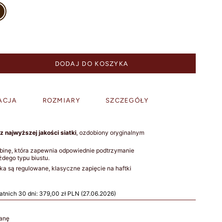
owy
DODAJ DO KOSZYKA
ACJA
ROZMIARY
SZCZEGÓŁY
 najwyższej jakości siatki
, ozdobiony oryginalnym
zbinę, która zapewnia odpowiednie podtrzymanie
dego typu biustu.
ka są regulowane, k
lasyczne zapięcie na haftki
atnich 30 dni:
379,00 zł PLN
(27.06.2026)
ianę