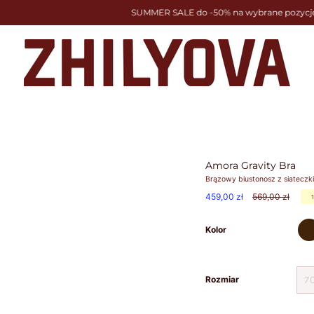
SUMMER SALE do -50% na wybrane pozycje
Amora Gravity Bra
Brązowy biustonosz z siateczki
Cena
459,00 zł
569,00 zł
regularna
bra
Kolor
Rozmiar
7