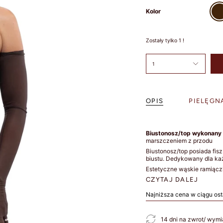
Brąz
Kolor
Zostały tylko
1
!
1
OPIS
PIELĘGN
Biustonosz/top wykonany z
marszczeniem z przodu
Biustonosz/top posiada fis
biustu. Dedykowany dla każ
Estetyczne wąskie ramiącz
CZYTAJ DALEJ
Najniższa cena w ciągu ost
14 dni na zwrot/ wym