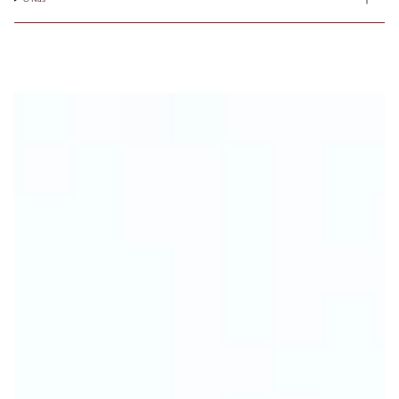
Select your
country and
check the
results in
charts. Jeśli
masz pytania,
bądź
potrzebujesz
pomocy -
napisz do nas!
Under 
Our 
Bust
EU
USA
FR
JP
UK
Bust
Sizes
75-
78
79-
70A
82
70B
68-72
70
32
85
70
32
83-
70C
86
70D
87-