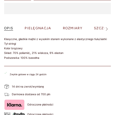
BIUSTEM
Take a snug
measurement around
your rib cage directly
OPIS
PIELĘGNACJA
ROZMIARY
SZCZEGÓŁ
under your bust and
Zobacz
więcej
parallel to the
ground. Dokonaj
Klasyczne, gładkie majtki z wysokim stanem wykonane z elastycznego tiulu/siatki
Tył stringi
dokładnego pomiaru
Kolor brązowy
wokół klatki
Skład: 70% poliamid,, 21% wiskoza, 9% elastan
piersiowej
Podszewka: 100% bawełna
bezpośrednio pod
biustem i równolegle
do podłoża.
Zwykle gotowe w ciągu 24 godzin
HOW TO
14 dni na zwrot/wymianę
MEASURE? /
Darmowa dostawa od 700 pln
JAK
ZMIERZYĆ?
Odroczone płatności
Put on your
Odroczone płatności