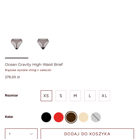
SIZE
TIPS /
WSKAZÓWKI
BUST SIZE /
ROZMIAR W
Ocean Gravity High-Waist Brief
BIUŚCIE
Brązowe wysokie stringi z siateczki
279,00 zł
Take a loose
measurement over
the fullest part of
XS
S
M
L
XL
Rozmiar
your bust. Dokonaj
pomiaru w
najszerszym miejscu
biustu.
czarny
czerwony
brazowy
bezowy
Kolor
UNDER BUST
SIZE /
DODAJ DO KOSZYKA
1
ROZMIAR POD