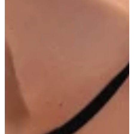
103
85A
104-
85B
107
85C
83-87
85
38
100
85
38
108-
85D
111
85E
112-
85F
115
116-
119