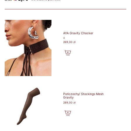
favorite
lightly lined or
non-padded
bra. / Załóż
swój ulubiony
biustonosz z
AYA Gravity Chocker
lekką
U
podszewką
269,00 zł
lub bez
fiszbin.
Grab a tape
measure and
wrap snugly
around rib
cage right
under bust.
Pończochy/ Stockings Mesh
Make sure to
Gravity
measure level
289,00 zł
around your
body. / Chwyć
taśmę
mierniczą i
owiń ciasno