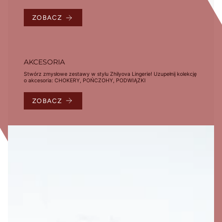
ZOBACZ
AKCESORIA
Stwórz zmysłowe zestawy w stylu Zhilyova Lingerie! Uzupełnij kolekcję
o akcesoria: CHOKERY, POŃCZOHY, PODWIĄZKI
ZOBACZ