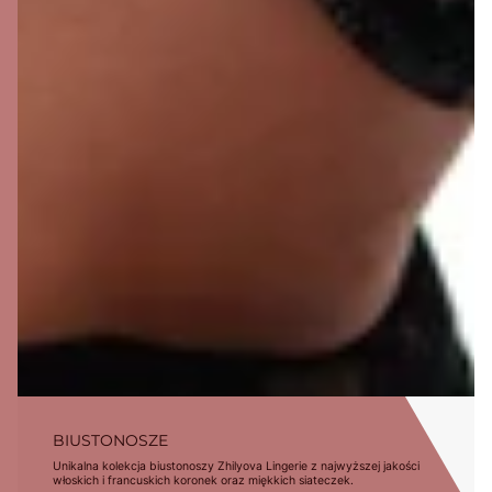
BIUSTONOSZE
Unikalna kolekcja biustonoszy Zhilyova Lingerie z najwyższej jakości
włoskich i francuskich koronek oraz miękkich siateczek.