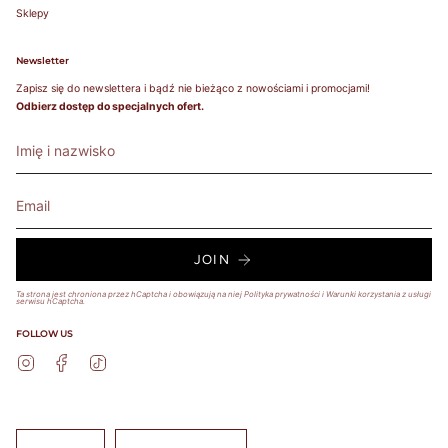
Sklepy
Newsletter
Zapisz się do newslettera i bądź nie bieżąco z nowościami i promocjami!
Odbierz dostęp do specjalnych ofert.
JOIN
Ta strona jest chroniona przez hCaptcha i obowiązują na niej
Polityka prywatności
i
Warunki korzystania z usługi
serwisu hCaptcha.
FOLLOW US
Instagram
Facebook
TikTok
Język
Waluta