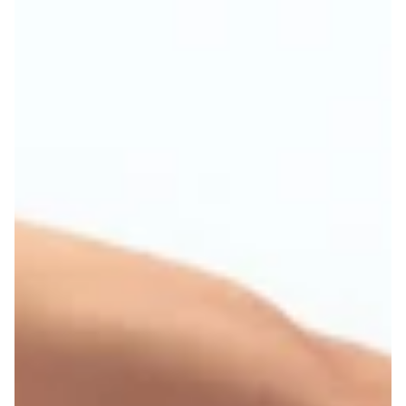
90
82-
85
86-
75A
89
75B
90-
73-77
75C
75
34
90
75
34
93
75D
94-
75E
97
98-
101
89-
92
93-
96
80A
97-
80B
100
80C
78-82
80
36
95
80
36
101-
80D
104
80E
105-
80F
108
109-
112
96-
99
100-