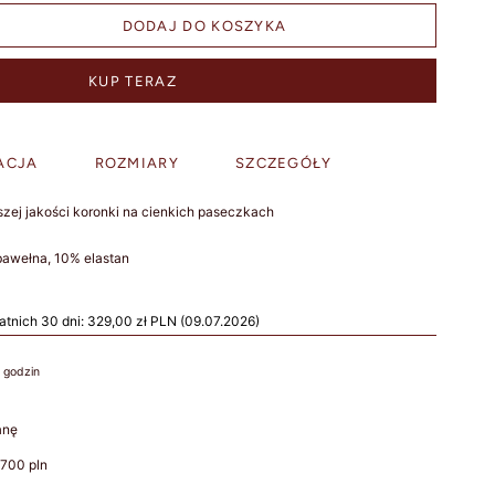
DODAJ DO KOSZYKA
KUP TERAZ
ACJA
ROZMIARY
SZCZEGÓŁY
zej jakości koronki na cienkich paseczkach
 bawełna, 10% elastan
atnich 30 dni:
329,00 zł PLN
(09.07.2026)
 godzin
anę
700 pln