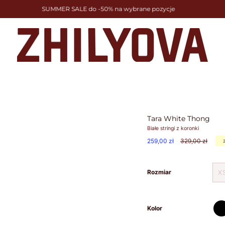
MMER SALE do -50% na wybrane pozycje
Tara White Thong
Białe stringi z koronki
Cena
259,00 zł
329,00 zł
regularna
Rozmiar
X
cza
Kolor