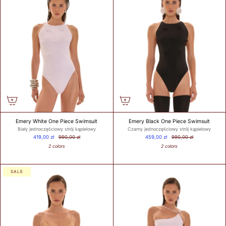
BIUSTEM
Take a snug
measurement around
your rib cage directly
under your bust and
parallel to the
ground. Dokonaj
dokładnego pomiaru
wokół klatki
piersiowej
bezpośrednio pod
Emery White One Piece Swimsuit
Emery Black One Piece Swimsuit
biustem i równolegle
Biały jednoczęściowy strój kąpielowy
Czarny jednoczęściowy strój kąpielowy
do podłoża.
419,00 zł
990,00 zł
459,00 zł
990,00 zł
2 colors
2 colors
HOW TO
SALE
MEASURE? /
JAK
ZMIERZYĆ?
Put on your