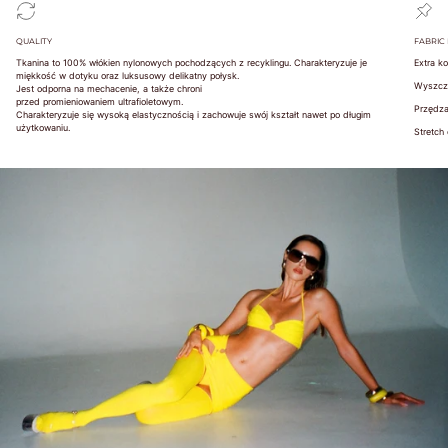
103
85A
104-
85B
107
85C
QUALITY
FABRIC
83-87
85
38
100
85
38
108-
85D
Tkanina to 100% włókien nylonowych pochodzących z recyklingu. Charakteryzuje je
Extra k
111
85E
miękkość w dotyku oraz luksusowy delikatny połysk.
112-
85F
Wyszcz
Jest odporna na mechacenie, a także chroni
115
przed promieniowaniem ultrafioletowym.
Przędza
116-
Charakteryzuje się wysoką elastycznością i zachowuje swój kształt nawet po długim
119
użytkowaniu.
Stretch