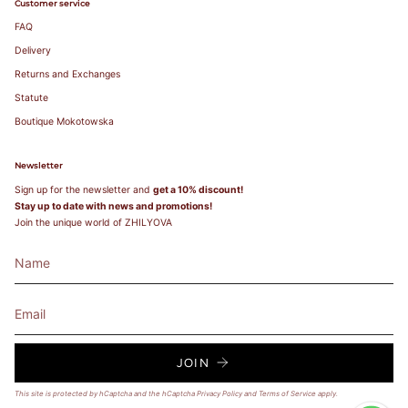
Customer service
FAQ
Delivery
Returns and Exchanges
Statute
Boutique Mokotowska
Newsletter
Sign up for the newsletter and
get a 10% discount!
Stay up to date with news and promotions!
Join the unique world of ZHILYOVA
JOIN
This site is protected by hCaptcha and the hCaptcha
Privacy Policy
and
Terms of Service
apply.