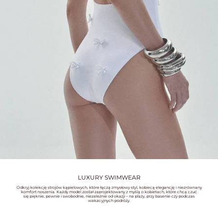
WHAT IS
YOUR
BUST
SIZE?
WHAT IS
YOUR
UNDER
BUST
SIZE?
LUXURY SWIMWEAR
Odkryj kolekcję strojów kąpielowych, które łączą zmysłowy styl, kobiecą elegancję i niezrównany
komfort noszenia. Każdy model został zaprojektowany z myślą o kobietach, które chcą czuć
się pięknie, pewnie i swobodnie, niezależnie od okazji – na plaży, przy basenie czy podczas
wakacyjnych podróży.
GET
MY