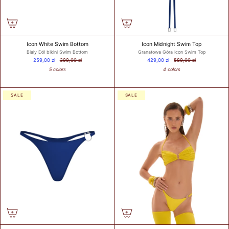
wokół klatki
piersiowej tuż
pod biustem.
Pamiętaj, aby
również
Icon White Swim Bottom
Icon Midnight Swim Top
Biały Dół bikini Swim Bottom
Granatowa Góra Icon Swim Top
zmierzyć
259,00 zł
399,00 zł
429,00 zł
589,00 zł
obwód wokół
5 colors
4 colors
ciała / pod
biustem.
Round your
SALE
SALE
measurement
to the nearest
whole number.
This will be
your band
measurement.
/ Zaokrąglij
swój pomiar
do najbliższej
liczby
całkowitej. To
będzie Twój
pomiar.